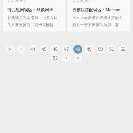
2025/10/17
2025/10/17
万兆组网误区：只换网卡不换交换机没用
光模块搭配误区：Mellanox网卡不支持的类型
在构建万兆网络时，很多人认
Mellanox网卡在光模块搭配上
为只要更换万兆网卡就能提升
存在一些不支持的类型，需要
网络速度，却忽略了...
用户特别注...
‹‹
‹
44
45
46
47
48
49
50
51
52
53
›
››