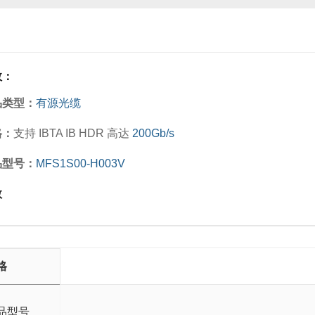
数：
品类型：
有源光缆
格：
支持 IBTA IB HDR 高达
200Gb/s
品型号：
MFS1S00-H003V
数
格
品型号