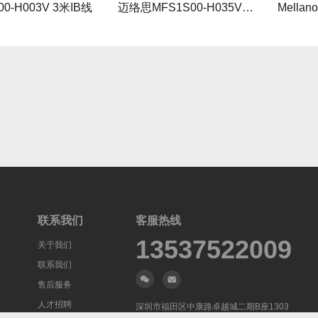
00-H003V 3米IB线
迈络思MFS1S00-H035V 35米IB线
联系我们
客服热线
13537522009
关于我们
联系我们
售后服务
人才招聘
深圳市福田区中康路卓越城二期B座1303