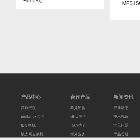
└
招聘信息
Mellanox 200Gb 光纤线MFS1S00-H050V
Mellanox 200Gb 光纤线MFS1S00-H020V
MFS1S
产品中心
合作产品
新闻资讯
高速线缆
希捷硬盘
行业动态
mellanox网卡
GPU显卡
技术视角
IB交换机
RAM内存
常见问题
以太网交换机
海外业务
产品答疑