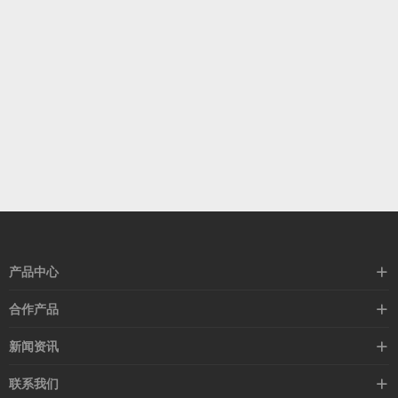
产品中心
高速线缆
合作产品
mellanox网卡
希捷硬盘
新闻资讯
IB交换机
GPU显卡
行业动态
联系我们
以太网交换机
RAM内存