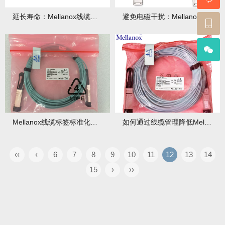
延长寿命：Mellanox线缆弯曲半径控制实操
避免电磁干扰：Mellanox线缆与电源线的隔离策略
Mellanox线缆标签标准化：运维效率提升50%的秘诀
如何通过线缆管理降低Mellanox网络延迟波动？
‹‹
‹
6
7
8
9
10
11
12
13
14
15
›
››