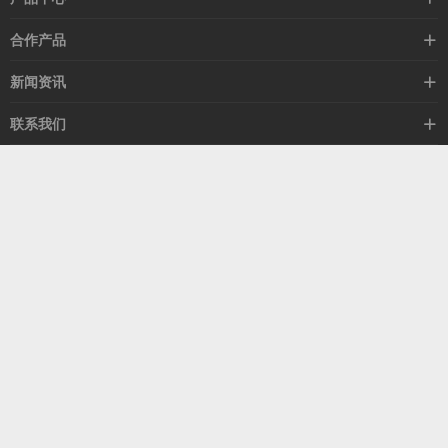
高速线缆
合作产品
mellanox网卡
希捷硬盘
新闻资讯
IB交换机
GPU显卡
行业动态
联系我们
以太网交换机
RAM内存
技术视角
关于我们
海外业务
客服热线
常见问题
联系我们
13537522009
产品答疑
售后服务
人才招聘
深圳市福田区中康路卓越城二期B座1303
扫我了解更多
关注我们