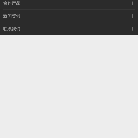
高速线缆
合作产品
mellanox网卡
希捷硬盘
新闻资讯
IB交换机
GPU显卡
行业动态
联系我们
以太网交换机
RAM内存
技术视角
关于我们
海外业务
客服热线
常见问题
联系我们
13537522009
产品答疑
售后服务
人才招聘
深圳市福田区中康路卓越城二期B座1303
扫我了解更多
关注我们