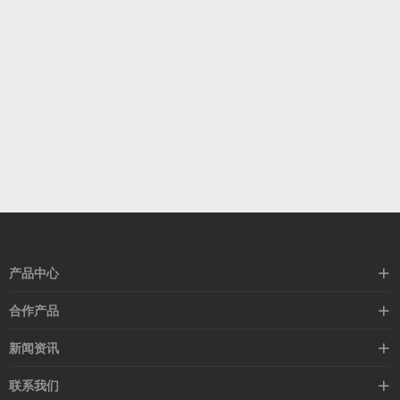
产品中心
高速线缆
合作产品
mellanox网卡
希捷硬盘
新闻资讯
IB交换机
GPU显卡
行业动态
联系我们
以太网交换机
RAM内存