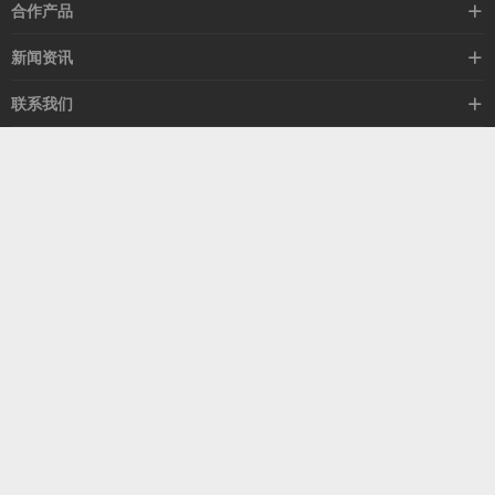
高速线缆
合作产品
mellanox网卡
希捷硬盘
新闻资讯
IB交换机
GPU显卡
行业动态
联系我们
以太网交换机
RAM内存
技术视角
关于我们
海外业务
客服热线
常见问题
联系我们
13537522009
产品答疑
售后服务
人才招聘
深圳市福田区中康路卓越城二期B座1303
扫我了解更多
关注我们