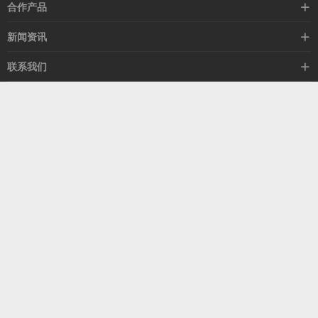
高速线缆
合作产品
mellanox网卡
希捷硬盘
新闻资讯
IB交换机
GPU显卡
行业动态
联系我们
以太网交换机
RAM内存
技术视角
关于我们
海外业务
客服热线
常见问题
联系我们
13537522009
产品答疑
售后服务
人才招聘
深圳市福田区中康路卓越城二期B座1303
扫我了解更多
关注我们