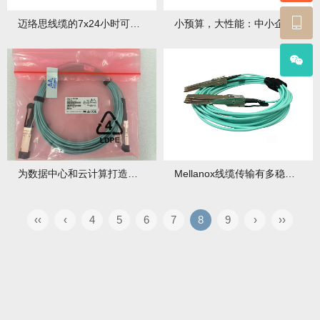
迈络思线缆的7x24小时可靠性设计体现在哪？如何实现？
小预算，大性能：中小企业采用迈络思线缆的可行性分析
为数据中心和云计算打造的Mellanox高品质线缆好在哪？如何选择适配？
Mellanox线缆传输有多稳？与普通线缆咋对比？
‹‹
‹
4
5
6
7
8
9
›
››