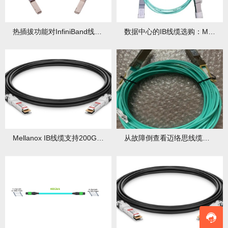
热插拔功能对InfiniBand线缆稳定性影响几何？如何确保热插拔时线缆稳定？
数据中心的IB线缆选购：MFS1S00系列10米覆盖方案
Mellanox IB线缆支持200G传输吗？其HDR网络兼容性如何？
从故障倒查看迈络思线缆的品质底线：故障原因有哪些？