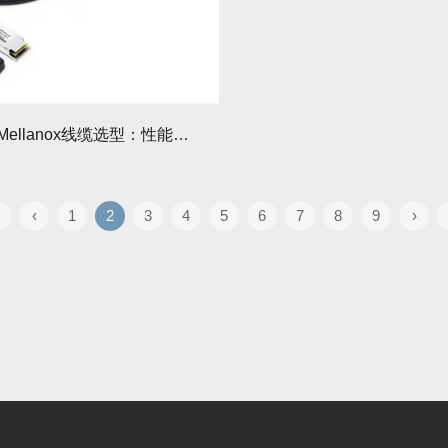
数据中心Mellanox线缆选型：性能与成本平衡！
‹
‹
1
2
3
4
5
6
7
8
9
›