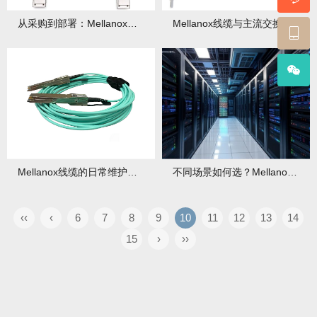
从采购到部署：Mellanox线缆高效落地实施手册
Mellanox线缆与主流交换机/网卡搭配指南！
Mellanox线缆的日常维护与故障排查！
不同场景如何选？Mellanox线缆型号深度解析与推荐！
‹‹
‹
6
7
8
9
10
11
12
13
14
15
›
››