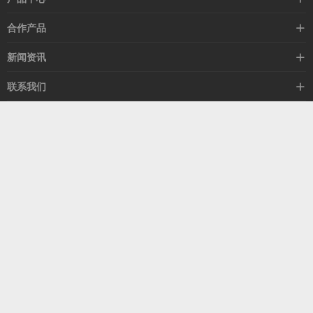
高速线缆
合作产品
mellanox网卡
希捷硬盘
新闻资讯
IB交换机
GPU显卡
行业动态
联系我们
以太网交换机
RAM内存
技术视角
关于我们
海外业务
客服热线
常见问题
联系我们
13537522009
产品答疑
售后服务
人才招聘
深圳市福田区中康路卓越城二期B座1303
扫我了解更多
关注我们