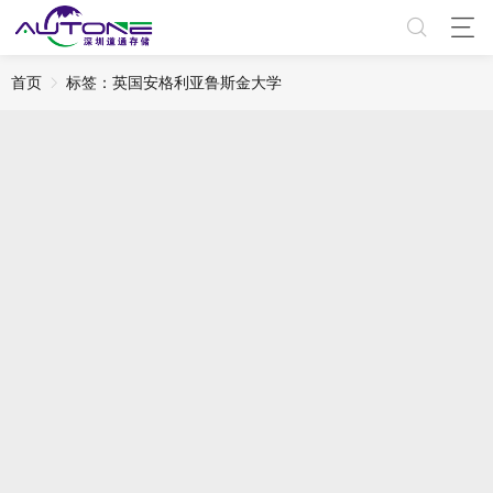
首页
标签：英国安格利亚鲁斯金大学