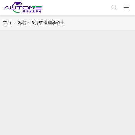
首页
标签：医疗管理理学硕士