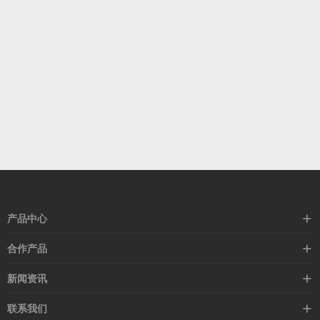
产品中心
高速线缆
合作产品
mellanox网卡
希捷硬盘
新闻资讯
IB交换机
GPU显卡
行业动态
联系我们
以太网交换机
RAM内存