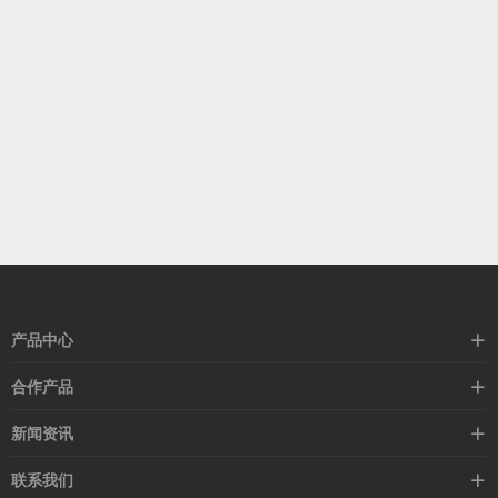
产品中心
高速线缆
合作产品
mellanox网卡
希捷硬盘
新闻资讯
IB交换机
GPU显卡
行业动态
联系我们
以太网交换机
RAM内存