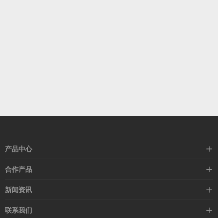
产品中心
高速线缆
合作产品
mellanox网卡
希捷硬盘
新闻资讯
IB交换机
GPU显卡
行业动态
联系我们
以太网交换机
RAM内存