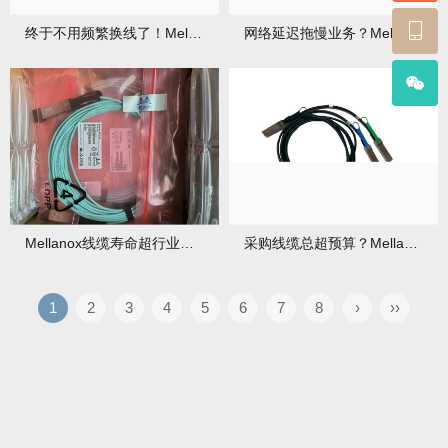
终于不用频繁换线了！Mellanox耐用性线缆，省心又省钱！
网络延迟拖慢业务？Mellanox低延迟线缆让响应快如毫秒！
Mellanox线缆寿命超行业标准3倍，预算优化神器！
采购线缆总超预算？Mellanox线缆真能降低30% TCO？
1
2
3
4
5
6
7
8
›
››