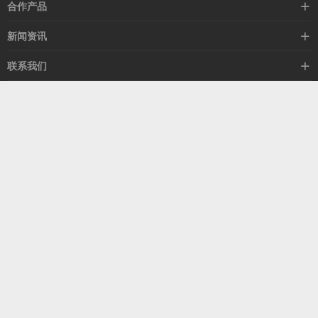
高速线缆
合作产品
mellanox网卡
希捷硬盘
新闻资讯
IB交换机
GPU显卡
行业动态
联系我们
以太网交换机
RAM内存
技术视角
关于我们
海外业务
客服热线
常见问题
联系我们
13537522009
产品答疑
售后服务
人才招聘
深圳市福田区中康路卓越城二期B座1303
扫我了解更多
关注我们