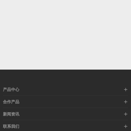
产品中心
高速线缆
合作产品
mellanox网卡
希捷硬盘
新闻资讯
IB交换机
GPU显卡
行业动态
联系我们
以太网交换机
RAM内存