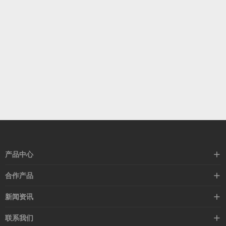
产品中心
高速线缆
合作产品
mellanox网卡
希捷硬盘
新闻资讯
IB交换机
GPU显卡
行业动态
联系我们
以太网交换机
RAM内存