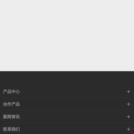
产品中心
高速线缆
合作产品
mellanox网卡
希捷硬盘
新闻资讯
IB交换机
GPU显卡
行业动态
联系我们
以太网交换机
RAM内存