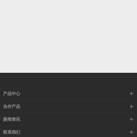
产品中心
高速线缆
合作产品
mellanox网卡
希捷硬盘
新闻资讯
IB交换机
GPU显卡
行业动态
联系我们
以太网交换机
RAM内存