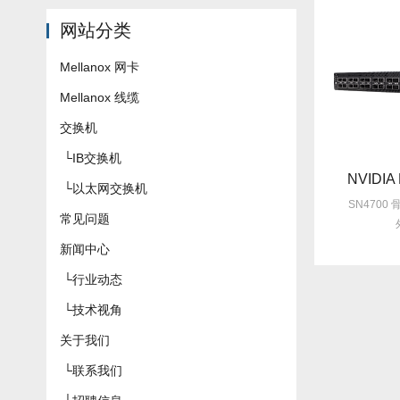
网站分类
Mellanox 网卡
Mellanox 线缆
交换机
└
IB交换机
 MSN2100-CB2RC
NVIDIA MSN4700-WS2FC
└
以太网交换机
 Spectrum ASIC 提供支
SN4700 骨干/超级骨干在紧凑的 1U
SN4700
常见问题
持并配备
外形尺寸中提供
新闻中心
└
行业动态
└
技术视角
关于我们
└
联系我们