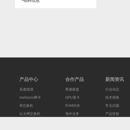
└
招聘信息
产品中心
合作产品
新闻资讯
高速线缆
希捷硬盘
行业动态
mellanox网卡
GPU显卡
技术视角
IB交换机
RAM内存
常见问题
以太网交换机
海外业务
产品答疑