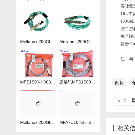
吞吐量3.
1RU中多
100G
跨二层
每个端口
Mellanox 200Gb 光纤线MFS1S00-H050V
Mellanox 200Gb 光纤线MFS1S00-H020V
符合 R
注：与 
MFS1S00-H003V 3米IB线
迈络思MFS1S00-H035V 35米IB线
配备
S
上一
Mellanox 200Gb 光纤线 MFS1S00-H040V
​MFA7U10 InfiniBand QSFP56 HDR 2x200G 有源分支光缆参数及批发报价
相关