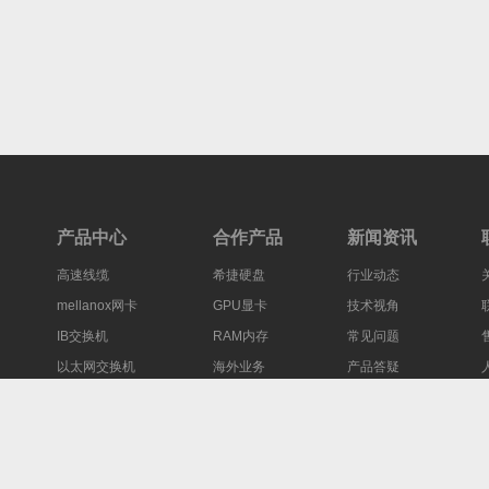
产品中心
合作产品
新闻资讯
高速线缆
希捷硬盘
行业动态
mellanox网卡
GPU显卡
技术视角
IB交换机
RAM内存
常见问题
以太网交换机
海外业务
产品答疑
备案号：
粤ICP备2024252091号
Copyright Your WebSite.Some Rights Reserved.