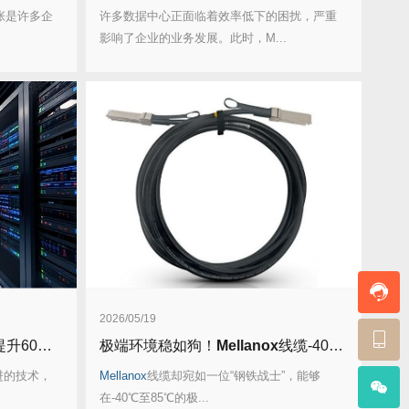
张是许多企
许多数据中心正面临着效率低下的困扰，严重
影响了企业的业务发展。此时，M...
2026/05/19
60%！
极端环境稳如狗！
Mellanox
线缆-40℃至85℃无压力运行！
进的技术，
Mellanox
线缆却宛如一位“钢铁战士”，能够
在-40℃至85℃的极...