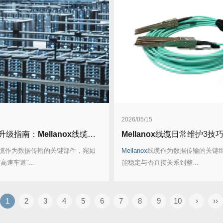
2026/05/15
升级指南：
Mellanox
线缆如何提升整体效率？
Mellanox
线缆日常维护3技巧，延长
缆作为数据传输的关键部件，宛如
Mellanox
线缆作为数据传输的关键
速车道”...
能稳定与否直接关系到整...
1
2
3
4
5
6
7
8
9
10
›
››