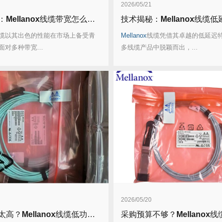
2026/05/21
：
Mellanox
线缆带宽怎么选？看完这篇不纠结！
技术揭秘：
Mellanox
线缆低延迟背后的“信
缆以其出色的性能在市场上备受青
Mellanox
线缆凭借其卓越的低延迟
对多种带宽...
多线缆产品中脱颖而出，...
2026/05/20
太高？
Mellanox
线缆低功耗方案能省多少电费？
采购预算不够？
Mellanox
线缆如何做