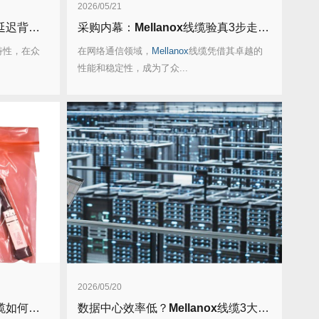
2026/05/21
号优化”黑科技！
采购内幕：
Mellanox
线缆验真3步走，假货休想蒙混过关！
特性，在众
在网络通信领域，
Mellanox
线缆凭借其卓越的
性能和稳定性，成为了众...
2026/05/20
到“少花钱多办事”？
数据中心效率低？
Mellanox
线缆3大性能优势帮你破局！