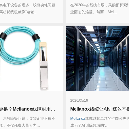
类电子设备的增多，线缆功耗问题
在2026年的线缆市场，采购预算紧
功耗线缆就像“电老...
业面临的难题。然而，Mel...
2026/05/19
更换？
Mellanox
线缆耐用性升级，3年不用换！
Mellanox
线缆让AI训练效率提升
、易故障等问题，导致企业不得不
Mellanox
线缆以其卓越的性能和先
缆，不仅耗费大量人力...
成为了AI训练领域的“...