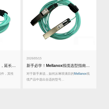
2026/05/15
寿命5年！
新手必学！
Mellanox
线缆选型指南：从带宽到兼容性全搞定！
组件，其性
对于新手来说，如何从琳琅满目的
Mellanox
线
缆产品中选出合适的型号...