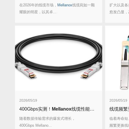
在2026年的线缆市场，
Mellanox
线缆宛如一颗
扩大以及各
耀眼的明星，以其卓...
愈发凸显，高
2026/05/19
2026/05/19
400Gbps实测！
Mellanox
线缆性能超越行业标准20%！
线缆频繁
随着数据传输需求的爆发式增长，
临着寿命短
400Gbps Mellano...
频繁更换线