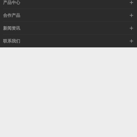
产品中心
高速线缆
合作产品
mellanox网卡
希捷硬盘
新闻资讯
IB交换机
GPU显卡
行业动态
联系我们
以太网交换机
RAM内存
技术视角
关于我们
海外业务
客服热线
常见问题
联系我们
13537522009
产品答疑
售后服务
人才招聘
深圳市福田区中康路卓越城二期B座1303