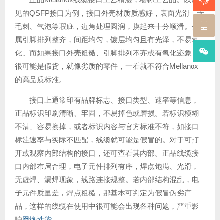
见的QSFP接口为例，接口外壳材质质感好，表面光滑，无
毛刺、气泡等瑕疵，边角处理圆润，摸起来十分顺滑。金
属引脚排列整齐，间距均匀，镀层均匀且有光泽，不易氧
化。而如果接口外壳粗糙、引脚排列不齐或有氧化迹象，
很可能是假货，就像劣质的零件，一看就不符合Mellanox
的高品质标准。
接口上通常印有品牌标志、接口类型、速率等信息，
正品标识印刷清晰、牢固，不易掉色或磨损。若标识模糊
不清、容易擦掉，或者标识内容与官方标准不符，如接口
标注速率与实际不匹配，线缆就可能是假冒的。对于可打
开或观察内部结构的接口，还可查看其内部。正品线缆接
口内部布局合理，电子元件排列有序，焊点饱满、光滑，
无虚焊、漏焊现象，线路连接规整。若内部结构混乱，电
子元件质量差，焊点粗糙，那基本可判定为假冒伪劣产
品，这样的线缆在使用中很可能会出现各种问题，严重影
响
网络性能
。