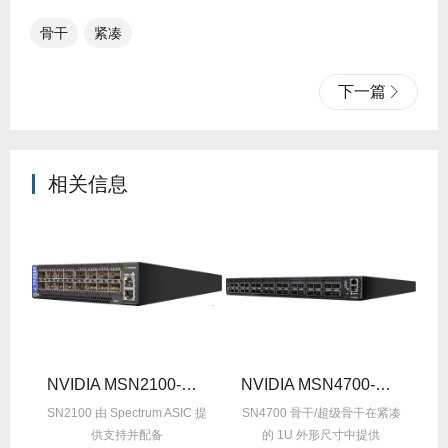
骨干
紧凑
下一篇
相关信息
B2RC
NVIDIA MSN2100-CB2RO
NVIDIA MSN4700-WS2RC
 提
SN2100 由 Spectrum ASIC 提
SN4700 骨干/超级骨干在紧凑
S
供支持并配备
的 1U 外形尺寸中提供