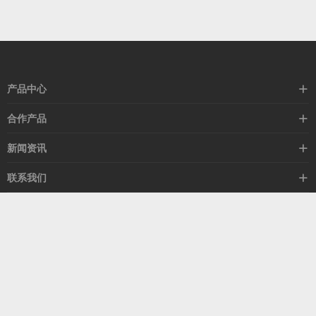
产品中心
高速线缆
合作产品
mellanox网卡
希捷硬盘
新闻资讯
IB交换机
GPU显卡
行业动态
联系我们
以太网交换机
RAM内存
技术视角
关于我们
海外业务
客服热线
常见问题
联系我们
13537522009
产品答疑
售后服务
人才招聘
深圳市福田区中康路卓越城二期B座1303