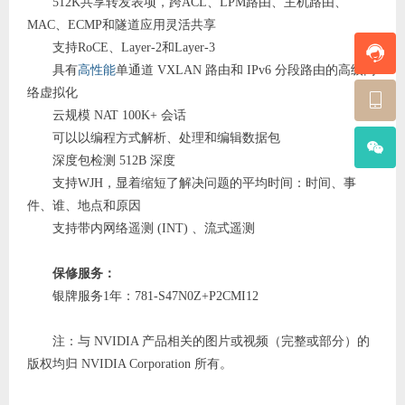
512K共享转发表项，跨ACL、LPM路由、主机路由、
MAC、ECMP和隧道应用灵活共享
支持RoCE、Layer-2和Layer-3
具有
高性能
单通道 VXLAN 路由和 IPv6 分段路由的高级网
络虚拟化
云规模 NAT 100K+ 会话
可以以编程方式解析、处理和编辑数据包
深度包检测 512B 深度
支持WJH，显着缩短了解决问题的平均时间：时间、事
件、谁、地点和原因
支持带内网络遥测 (INT) 、流式遥测
保修服务：
银牌服务1年：781-S47N0Z+P2CMI12
注：与 NVIDIA 产品相关的图片或视频（完整或部分）的
版权均归 NVIDIA Corporation 所有。